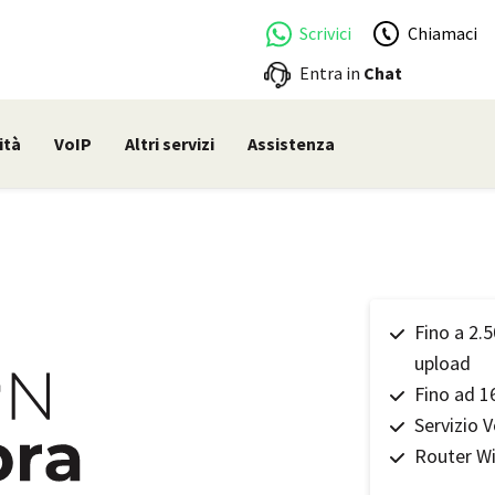
Scrivici
Chiamaci
Entra in
Chat
ità
VoIP
Altri servizi
Assistenza
Fino a 2.
upload
Fino ad 16
Servizio V
Router Wi