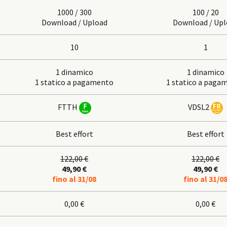
1000 / 300
100 / 20
Download / Upload
Download / Upl
10
1
1 dinamico
1 dinamico
1 statico a pagamento
1 statico a paga
FTTH
VDSL2
Best effort
Best effort
122,00 €
122,00 €
49,90 €
49,90 €
fino al 31/08
fino al 31/0
0,00 €
0,00 €