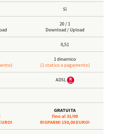
Sì
20 / 1
oad
Download / Upload
0,51
1 dinamico
mento)
(1 statico a pagamento)
ADSL
GRATUITA
8
fino al 31/08
 EURO!
RISPARMI 150,00 EURO!