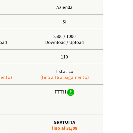
Azienda
Sì
2500 / 1000
oad
Download / Upload
110
1 statico
mento)
(fino a 16 a pagamento)
FTTH
GRATUITA
8
fino al 31/08