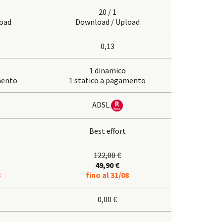
20 / 1
oad
Download / Upload
0,13
1 dinamico
mento
1 statico a pagamento
ADSL
Best effort
122,00 €
49,90 €
8
fino al 31/08
0,00 €